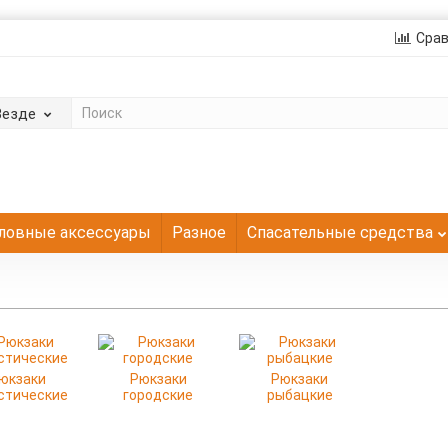
Сра
Везде
ловные аксессуары
Разное
Спасательные средства
юкзаки
Рюкзаки
Рюкзаки
стические
городские
рыбацкие